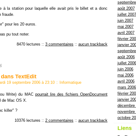
septembre
 à la station pour laquelle elle avait pris le billet et a donc
août 2007
 fraude.
juillet 200
juin 2007
fer" pour les 20 euros.
mai 2007
avril 2007
pas pu tout noter.
février 20
8470 lectures
::
3 commentaires
::
aucun trackback
janvier 20
septembre
août 2006
juillet 200
6
juin 2006
mai 2006
dans TextEdit
avril 2006
ardi 19 septembre 2006 à 23:10
::
Informatique
mars 2006
février 20
 (ou Write) du MAC
pourrait lire des fichiers OpenDocument
janvier 20
rd de Mac OS X.
décembre
 killer" ?
novembre
octobre 2
10376 lectures
::
2 commentaires
::
aucun trackback
Liens