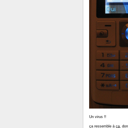
Un virus !!
ça ressemble à
ça
, don