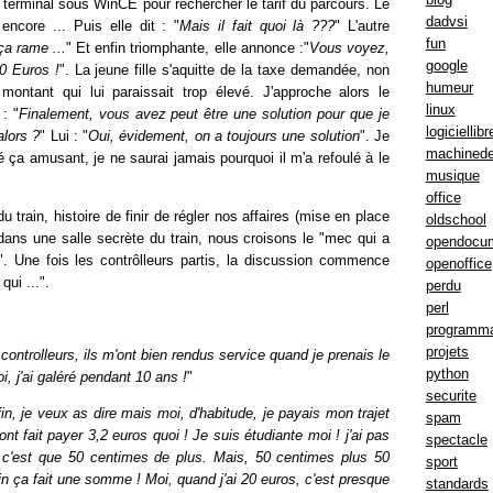
 terminal sous WinCE pour rechercher le tarif du parcours. Le
dadvsi
ncore ... Puis elle dit : "
Mais il fait quoi là ???
" L'autre
fun
ça rame ...
" Et enfin triomphante, elle annonce :"
Vous voyez,
google
20 Euros !
". La jeune fille s'aquitte de la taxe demandée, non
humeur
montant qui lui paraissait trop élevé. J'approche alors le
linux
 : "
Finalement, vous avez peut être une solution pour que je
logiciellibr
alors ?
" Lui : "
Oui, évidement, on a toujours une solution
". Je
machinede
é ça amusant, je ne saurai jamais pourquoi il m'a refoulé à le
musique
office
 train, histoire de finir de régler nos affaires (mise en place
oldschool
et dans une salle secrète du train, nous croisons le "mec qui a
opendocu
. Une fois les contrôlleurs partis, la discussion commence
openoffice
qui ...".
perdu
perl
programma
projets
controlleurs, ils m'ont bien rendus service quand je prenais le
python
i, j'ai galéré pendant 10 ans !
"
securite
in, je veux as dire mais moi, d'habitude, je payais mon trajet
spam
'ont fait payer 3,2 euros quoi ! Je suis étudiante moi ! j'ai pas
spectacle
, c'est que 50 centimes de plus. Mais, 50 centimes plus 50
sport
fin ça fait une somme ! Moi, quand j'ai 20 euros, c'est presque
standards