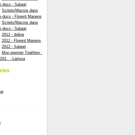
e docs - Salagir
:
Scripts/Macros dans
e docs - Florent Manens
:
Scripts/Macros dans
e docs - Salagir
:
2012 - didine
:
2012 - Florent Manens
:
2012 - Salagir
:
Mon premier Triathlon :
201.. - Larissa
ries
ue
e