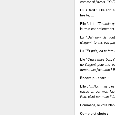
comme si j'avais 100 F
Plus tard :
Elle sort so
hésite, ...
Elle à Lui : "
Tu crois q
le train est entièremen
Lui "
Bah non, ils vont
d'argent, tu vas pas p
Lui "
Et puis, ça te fera
Ele "
Ouais mais bon, j'a
de l'argent pour me p
fume mais j'assume ! Et
Encore plus tard :
Elle : "
...Non mais c'est
passe on est mal, faut
Pen, c'est sur mais il f
Dommage, le vote blanc 
Comble et chute :