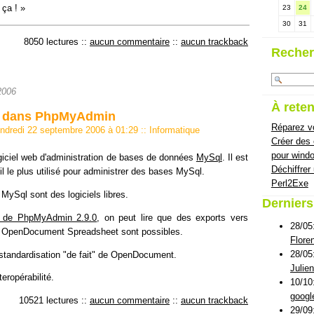
 ça !
23
24
30
31
8050 lectures
::
aucun commentaire
::
aucun trackback
Recher
2006
À reten
 dans PhpMyAdmin
Réparez vo
endredi 22 septembre 2006 à 01:29
::
Informatique
Créer des
pour wind
giciel web d'administration de bases de données
MySql
. Il est
Déchiffrer
util le plus utilisé pour administrer des bases MySql.
Perl2Exe
ySql sont des logiciels libres.
Dernier
e de PhpMyAdmin 2.9.0
, on peut lire que des exports vers
28/05
 OpenDocument Spreadsheet sont possibles.
Flore
28/05
 standardisation "de fait" de OpenDocument.
Julie
teropérabilité.
10/10
googl
10521 lectures
::
aucun commentaire
::
aucun trackback
29/09