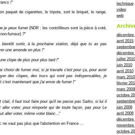
rancs !
"
technique
video
n paquet de cigarettes, le tripote, sort le briquet, le range,
web
Archiv
ue je peux fumer
(NDR : les contrôlleurs sont la pièce à coté,
t non-fumeur)
?
"
décembre
avril 2015
 bientôt sortir, à la prochaine station, déjà que tu as pas
septembre
ayer une amende en plus !
"
décembre 
juillet 201
 une clope de plus pour plus tard !
"
juin 2010
i choisi de fumer moi, si je travaile c'est pour ça, pour avoir
avril 2010
ayer des clopes, des trucs qui sont pas indispensables, je
mars 2010
 c'est maintenant que j'ai envie de fumer !
"
février 20
mars 2009
octobre 2
septembre
 clair, il faut tout faire pour qu'il ne passe pas Sarko, si lui il
juin 2008
 aller voter, pour nimporte qui de toute façon, pas pour Le
avril 2008
aut aller voter, même voter blanc...
"
décembre
ne vaut pas plus que l'abstention en France ...
novembre
octobre 2