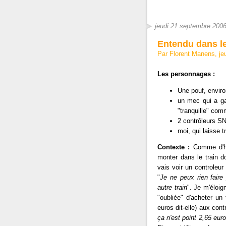
jeudi 21 septembre 200
Entendu dans le 
Par Florent Manens, je
Les personnages :
Une pouf, enviro
un mec qui a ga
"tranquille" comm
2 contrôleurs S
moi, qui laisse t
Contexte :
Comme d'hab
monter dans le train d
vais voir un controleur
"
Je ne peux rien faire
autre train
". Je m'éloig
"oubliée" d'acheter un
euros dit-elle) aux cont
ça n'est point 2,65 eur