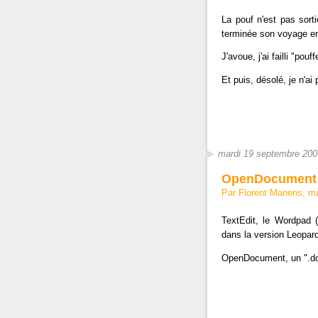
La pouf n'est pas sortie
terminée son voyage en
J'avoue, j'ai failli "pouf
Et puis, désolé, je n'ai 
mardi 19 septembre 200
OpenDocument 
Par Florent Manens, m
TextEdit, le Wordpad
dans la version Leopa
OpenDocument, un ".doc