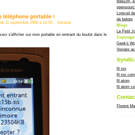
BeeZim, ex
opensourc
Logiciel d
n téléphone portable !
de belote
ndi 11 septembre 2006 à 14:56
::
General
Blogs
Le Petit J
 ceci s'afficher sur mon portable en rentrant du boulot dans le
Copinage
Geek's Wo
Vosges ac
Syndic
fil rss
fil rss co
fil atom
fil atom 
Contac
Florent M