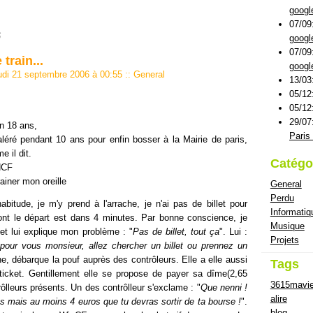
googl
07/09
6
googl
07/09
train...
googl
udi 21 septembre 2006 à 00:55
::
General
13/03
05/12
05/12
29/07
n 18 ans,
Paris 
léré pendant 10 ans pour enfin bosser à la Mairie de paris,
e il dit.
Catégo
NCF
rainer mon oreille
General
Perdu
itude, je m'y prend à l'arrache, je n'ai pas de billet pour
Informatiq
ont le départ est dans 4 minutes. Par bonne conscience, je
Musique
 et lui explique mon problème : "
Pas de billet, tout ça
". Lui :
Projets
 pour vous monsieur, allez chercher un billet ou prennez un
ne, débarque la pouf auprès des contrôleurs. Elle a elle aussi
Tags
 ticket. Gentillement elle se propose de payer sa dîme(2,65
3615mavi
rôlleurs présents. Un des contrôlleur s'exclame : "
Que nenni !
alire
os mais au moins 4 euros que tu devras sortir de ta bourse !
".
blog