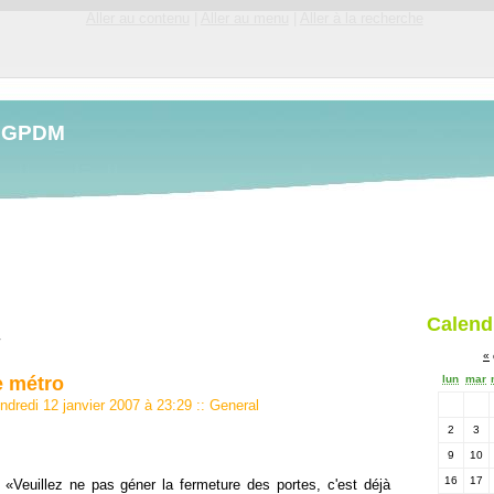
Aller au contenu
|
Aller au menu
|
Aller à la recherche
LGPDM
Calend
«
e métro
lun
mar
ndredi 12 janvier 2007 à 23:29
::
General
2
3
9
10
16
17
:
Veuillez ne pas géner la fermeture des portes, c'est déjà