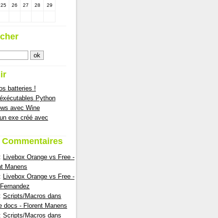
25
26
27
28
29
cher
ir
s batteries !
 éxécutables Python
ows avec Wine
 un exe créé avec
s Commentaires
:
Livebox Orange vs Free -
nt Manens
:
Livebox Orange vs Free -
nFernandez
:
Scripts/Macros dans
e docs - Florent Manens
:
Scripts/Macros dans