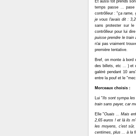
Et aussi tôt prends son
temps passe ... pase e
contrôlleur : "
ça rame, 
je vous l'avais dit : 3,
sans protester sur le 
contrôlleur pour lui dire
puisse prendre le train 
n'ai pas vraiment trouv
première tentative.
Bref, on monte à bord du
des billets, etc ... ) 
galéré pendant 10 ans"
entre la pouf et le "mec 
Morceaux choisis :
Lui "
Ils sont sympa les 
train sans payer, car mo
Elle "
Ouais ... Mais enf
2,65 euros ! et là ils m
les moyens, c'est sûr
centimes, plus ... à la 