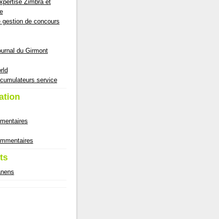
pertise Zimbra et
e
e gestion de concours
ournal du Girmont
rld
cumulateurs service
ation
mmentaires
commentaires
ts
anens