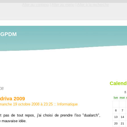
Aller au contenu
|
Aller au menu
|
Aller à la recherche
LGPDM
Calend
08
«
ndriva 2009
lun
mar
imanche 19 octobre 2008 à 23:25
::
Informatique
6
7
ait pas de tout repos, j'ai choisi de prendre l'iso "dualarch",
13
14
e mauvaise idée.
20
21