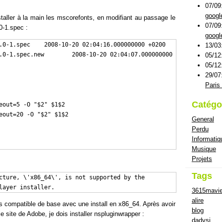
07/09
googl
staller à la main les mscorefonts, en modifiant au passage le
07/09
0-1.spec :
googl
.0-1.spec    2008-10-20 02:04:16.000000000 +0200

13/03
05/12
05/12
29/07
Paris 
Catégo
eout=5 -O "$2" $1$2

eout=20 -O "$2" $1$2

General
Perdu
Informatiq
Musique
Projets
Tags
cture, \'x86_64\', is not supported by the

layer installer.
3615mavi
alire
as compatible de base avec une install en x86_64. Après avoir
blog
e site de Adobe, je dois installer nspluginwrapper :
dadvsi