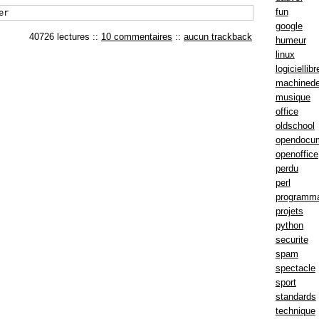
fun
er
google
40726 lectures
::
10 commentaires
::
aucun trackback
humeur
linux
logiciellibr
machinede
musique
office
oldschool
opendocu
openoffice
perdu
perl
programma
projets
python
securite
spam
spectacle
sport
standards
technique