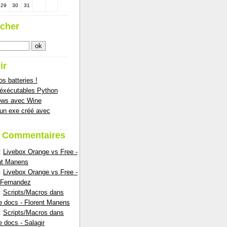
29
30
31
cher
ir
s batteries !
 éxécutables Python
ows avec Wine
 un exe créé avec
firmware and download the latest firmware (version 4).
s Commentaires
:
Livebox Orange vs Free -
nt Manens
:
Livebox Orange vs Free -
nFernandez
:
Scripts/Macros dans
e docs - Florent Manens
:
Scripts/Macros dans
e docs - Salagir