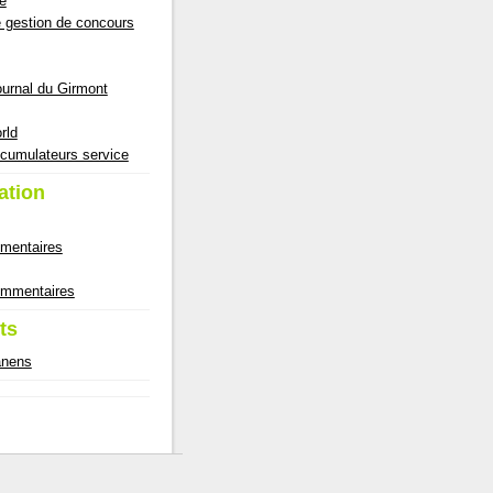
e
e gestion de concours
ournal du Girmont
rld
cumulateurs service
ation
mmentaires
commentaires
ts
anens