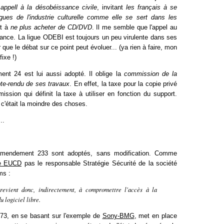
n
appell à la désobéissance civile
, invitant
les français à se
gues de l'industrie culturelle comme elle se sert dans les
t à
ne plus acheter de CD/DVD
. Il me semble que l'appel au
france. La ligue ODEBI est toujours un peu virulente dans ses
que le débat sur ce point peut évoluer... (ya rien à faire, mon
ixe !)
ment 24 est lui aussi adopté. Il oblige la
commission de la
te-rendu de ses travaux
. En effet, la taxe pour la copie privé
ission qui définit la taxe à utiliser en fonction du support.
 c'était la moindre des choses.
..
 l'amendement 233 sont adoptés, sans modification. Comme
te EUCD
pas le responsable Stratégie Sécurité de la société
ms :
evient donc, indirectement, à compromettre l'accès à la
u logiciel libre.
3, en se basant sur l'exemple de
Sony-BMG
, met en place