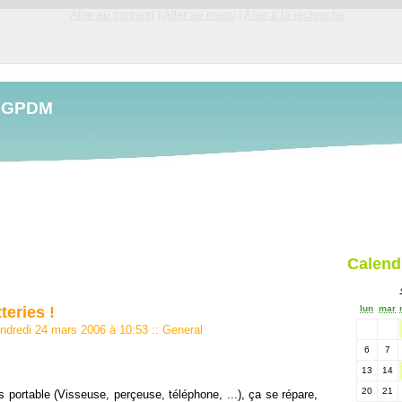
Aller au contenu
|
Aller au menu
|
Aller à la recherche
LGPDM
Calend
teries !
lun
mar
endredi 24 mars 2006 à 10:53
::
General
6
7
13
14
20
21
ls portable (Visseuse, perçeuse, téléphone, ...), ça se répare,