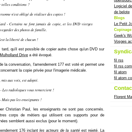
opensourc
 telles conditions ?
Logiciel d
de belote
rsonne n'est obligé de réaliser des copies !
Blogs
rd - Certains ne font jamais de copie, et les DVD vierges
Le Petit J
uvegarder des photos de famille.
Copinage
Geek's Wo
est la liberté de chacun !
Vosges ac
s tard, qu'il est possible de copier autre chose qu'un DVD sur
Syndic
Mulholland Drive
a été évoqué.
fil rss
 de la conversation, l'amendement 177 est voté et permet une
fil rss co
concernant la copie privée pour l'imagerie médicale.
fil atom
fil atom 
mis aux voix, est adopté.
Contac
- Les radiologues vous remercient !
Florent M
- Mais pas les enseignants !
er Christian Paul, les enseignants ne sont pas concernés.
autres corps de métiers qui utilisent ces supports pour de
nnées semblent aussi exclus (pour le moment).
amendement 176 inclant
les acteurs de la santé
est rejeté. La