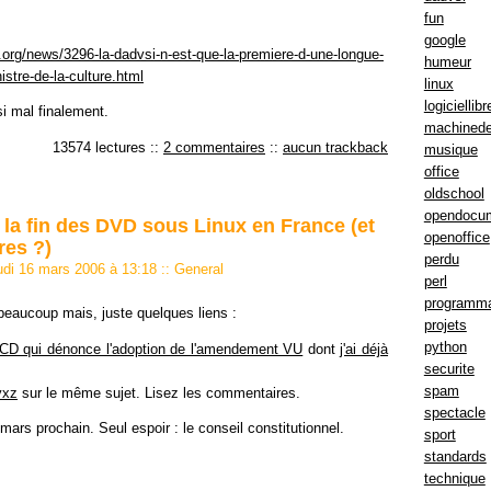
fun
google
y.org/news/3296-la-dadvsi-n-est-que-la-premiere-d-une-longue-
humeur
nistre-de-la-culture.html
linux
logiciellibr
si mal finalement.
machinede
13574 lectures
::
2 commentaires
::
aucun trackback
musique
office
oldschool
opendocu
la fin des DVD sous Linux en France (et
openoffice
res ?)
perdu
udi 16 mars 2006 à 13:18
::
General
perl
programma
beaucoup mais, juste quelques liens :
projets
python
UCD qui dénonce l'adoption de l'amendement VU
dont
j'ai déjà
securite
spam
yxz
sur le même sujet. Lisez les commentaires.
spectacle
 mars prochain. Seul espoir : le conseil constitutionnel.
sport
standards
technique