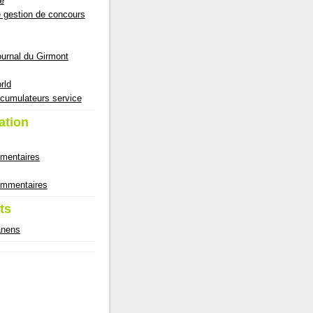
e
e gestion de concours
ournal du Girmont
rld
cumulateurs service
ation
mmentaires
commentaires
ts
anens