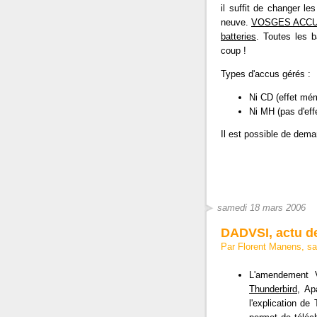
il suffit de changer l
neuve.
VOSGES ACCU
batteries
. Toutes les b
coup !
Types d'accus gérés :
Ni CD (effet mém
Ni MH (pas d'eff
Il est possible de dem
samedi 18 mars 2006
DADVSI, actu de
Par Florent Manens, s
L'amendement 
Thunderbird
, Ap
l'explication de