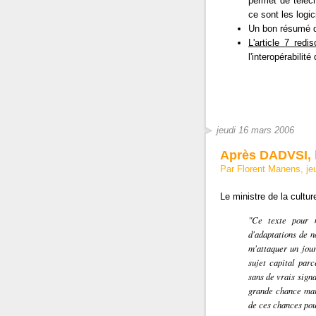
permet de téléch
ce sont les logi
Un bon résumé
L'article 7 redis
l'interopérabilité
jeudi 16 mars 2006
Après DADVSI, l
Par Florent Manens, je
Le ministre de la cultu
"Ce texte pour m
d'adaptations de n
m'attaquer un jour
sujet capital parc
sans de vrais signa
grande chance mais
de ces chances pou