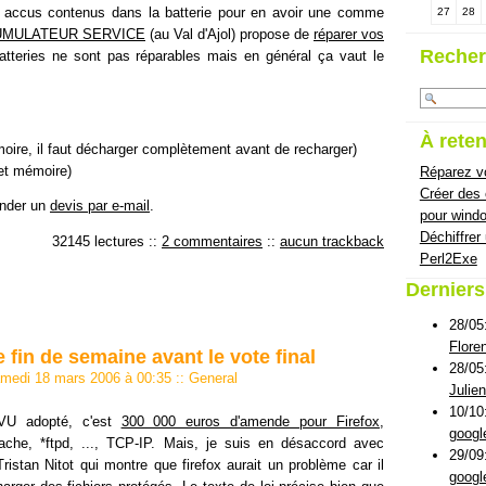
es accus contenus dans la batterie pour en avoir une comme
27
28
MULATEUR SERVICE
(au Val d'Ajol) propose de
réparer vos
Recher
atteries ne sont pas réparables mais en général ça vaut le
À reten
oire, il faut décharger complètement avant de recharger)
et mémoire)
Réparez vo
Créer des
ander un
devis par e-mail
.
pour wind
Déchiffrer
32145 lectures
::
2 commentaires
::
aucun trackback
Perl2Exe
Dernier
28/05
Flore
 fin de semaine avant le vote final
28/05
amedi 18 mars 2006 à 00:35
::
General
Julie
10/10
VU adopté, c'est
300 000 euros d'amende pour Firefox,
googl
ache, *ftpd, ..., TCP-IP. Mais, je suis en désaccord avec
29/09
 Tristan Nitot qui montre que firefox aurait un problème car il
googl