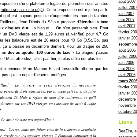
août 2007
roposition d'une plateforme légale de promotion des artistes
juillet 200
,
même si ça existe déjà
). Cette proposition est rejetée par le
juin 2007
 qu'il est toujours possible d'augmenter les taux de taxation
mai 2007
D'ailleurs, Jean Dionis du Séjour propose d'
étendre la taxe
avril 2007
aux disques dur
. La blague ... On s'en passerait bien. Pour
février 20
ur un DVD vierge est de 1,29 euros (à vérifier) pour 4,7 Go
janvier 20
ur les baladeurs est de 20 euros pour 40 Go
(0,5c/Go, pas
septembre
e, ça a baissé en décembre dernier). Pour un disque de 250
août 2006
, on
devras ajouter 100 euros de taxe
? La blague, j'aurais
juillet 200
e ! Mais attendez, c'est pas fini, le plus drôle est plus loin.
juin 2006
mai 2006
tre envince Mme Martine Billard lorsqu'elle affirme que les
avril 2006
pas qu'a la copie d'oeuvres protégés :
mars 200
lard - Le ministre ne cesse d'évoquer la nécessaire
février 20
es pertes de droit engendrées par la copie privée, et de faire
janvier 20
ndement 23. Mais il refuse de nous dire clairement ce qu'il
décembre
edevance sur les DVD vierges en l'absence de droit à copie
novembre
.
octobre 2
 Ce droit n'existe pas aujourd'hui !
Liens
rd - Certes, mais que faites-vous de la redevance acquittée
BeeZim, ex
ie privée sur les supports vierges ? Pourquoi continuer à la