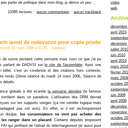
video
 pas parler de politique dans mon blog, je dérive un peu ...
web
10385 lectures
::
aucun commentaire
::
aucun trackback
Archiv
décembre
avril 2015
septembre
rle aussi de redevance pour copie privée
décembre 
ercredi 15 mars 2006 à 01:45
::
General
juillet 201
juin 2010
s de suivre pendant cette semaine mais voici ce que j'ai pu
avril 2010
ats parlant de DADVSI sur
le site de l'assemblée
. Ayez une
mars 2010
n billet, c'est un condensé et des citations hors contexte,
février 20
pte rendu (2ème séance du mardi 14 mars 2006, Séance de
mars 2009
s détails.
octobre 2
septembre
cence globale a été écartée
la semaine dernière
(le fameux
juin 2008
és tombent dans un paradoxe. L'utilisation des DRM devrait
avril 2008
rçues sur les supports vierges (ça me semble logique mais
décembre
artagent pas cet avis). En effet, si il est techniquement
novembre
 un disque,
les consomateurs ne vont pas acheter des
octobre 2
 les ranger dans un placard
. Certains députés proposent
septembre
FAI qui profitent de l'attrait du téléchargement (et aussi pour