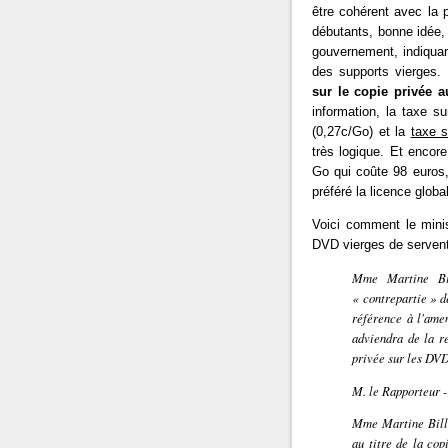
être cohérent avec la p
débutants, bonne idée
gouvernement, indiquant
des supports vierges. 
sur le copie privée 
information, la taxe s
(0,27c/Go) et la
taxe s
très logique. Et encor
Go qui coûte 98 euros
préféré la licence global
Voici comment le minis
DVD vierges de servent 
Mme Martine Bil
« contrepartie » d
référence à l'ame
adviendra de la r
privée sur les DVD
M. le Rapporteur -
Mme Martine Billa
au titre de la cop