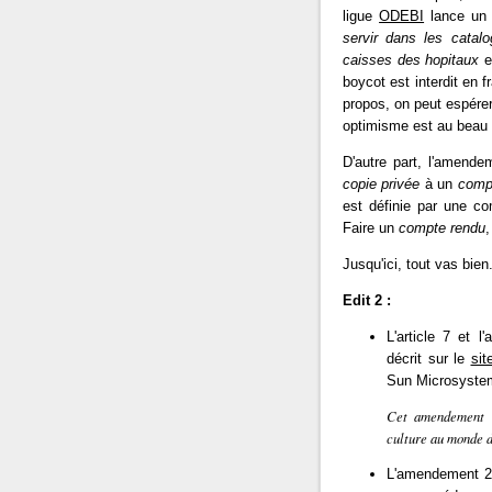
ligue
ODEBI
lance u
servir dans les catalo
caisses des hopitaux
e
boycot est interdit en 
propos, on peut espérer 
optimisme est au beau f
D'autre part, l'amende
copie privée
à un
comp
est définie par une com
Faire un
compte rendu
,
Jusqu'ici, tout vas bien.
Edit 2 :
L'article 7 et
décrit sur le
si
Sun Microsyste
Cet amendement r
culture au monde d
L'amendement 27