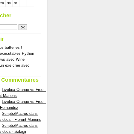
29
30
31
cher
ir
s batteries !
 éxécutables Python
ows avec Wine
 un exe créé avec
s Commentaires
:
Livebox Orange vs Free -
nt Manens
:
Livebox Orange vs Free -
nFernandez
:
Scripts/Macros dans
e docs - Florent Manens
:
Scripts/Macros dans
e docs - Salagir