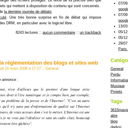
arger des fichiers protégés. Le texte de loi précise bien que
07/09
ciels qui mettent à disposition du contenu qui sont concernés.
googl
 de
la dernière journée de débats
07/09
cuté
. Une très bonne surprise en fin de débat qui impose
googl
 des DRM, en particulier avec le logiciel libre.
13/03
05/12
8243 lectures
::
aucun commentaire
::
un trackback
05/12
29/07
Paris 
Catégo
a réglementation des blogs et sites web
udi 16 mars 2006 à 17:17
::
General
General
Perdu
re annonce :
Informatiq
Musique
oi, n'est d'ailleurs que le premier d'une longue série
Projets
otre droit à l'ère numérique et je compte bien, par exemple,
 au problème de la presse et de l'Internet". "C'est un autre
Tags
e qu'il n'y aura pas d'informations de qualité sur l'Internet
3615mavi
tures, de vrais acteurs dont c'est le métier. L'Internet est une
alire
 je ne veux pas l'idéaliser et sans un cadre clair, beaucoup
blog
rraient être gâchées",
dadvsi