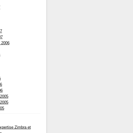
7
07
07
 2006
6
6
06
06
 2005
 2005
005
pertise Zimbra et