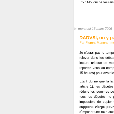
PS : Moi qui ne voulais
mercredi 15 mars 2006
DADVSI, on y pa
Par Florent Manens, m
Je n'aurai pas le temp
relever dans les déb
lecture critique de mo
reportez vous au com
15 heures) pour avoir le
Etant donné que la li
article 1), les déput
réduire les sommes pe
tous les députés ne p
impossible de copier
supports vierge pour
d'imposer une taxe aux 