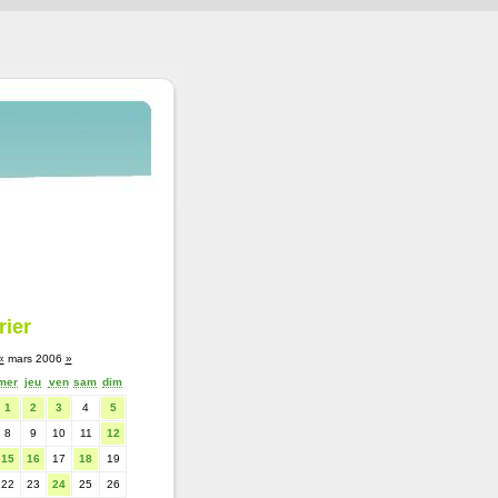
rier
«
mars 2006
»
mer
jeu
ven
sam
dim
1
2
3
4
5
8
9
10
11
12
15
16
17
18
19
22
23
24
25
26