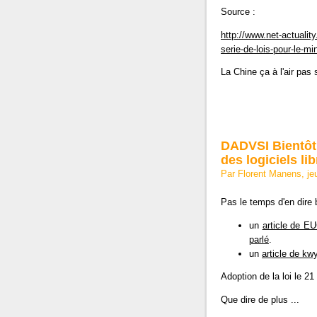
Source :
http://www.net-actualit
serie-de-lois-pour-le-mi
La Chine ça à l'air pas 
DADVSI Bientôt 
des logiciels lib
Par Florent Manens, je
Pas le temps d'en dire 
un
article de E
parlé
.
un
article de kw
Adoption de la loi le 21
Que dire de plus ...