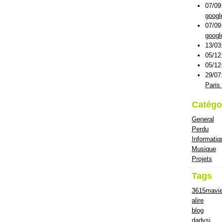
07/09
googl
07/09
googl
13/03
05/12
05/12
29/07
Paris 
Catégo
General
Perdu
Informatiq
Musique
Projets
Tags
3615mavi
alire
blog
dadvsi