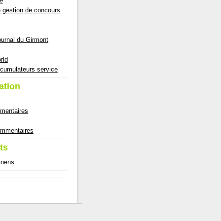
e
e gestion de concours
ournal du Girmont
rld
cumulateurs service
ation
mmentaires
commentaires
ts
anens