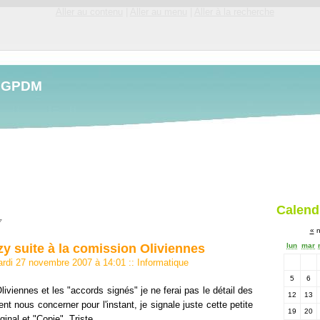
Aller au contenu
|
Aller au menu
|
Aller à la recherche
LGPDM
Calend
7
«
n
y suite à la comission Oliviennes
lun
mar
ardi 27 novembre 2007 à 14:01
::
Informatique
5
6
liviennes et les "accords signés" je ne ferai pas le détail des
12
13
ent nous concerner pour l'instant, je signale juste cette petite
19
20
ginal
et
"Copie"
. Triste.