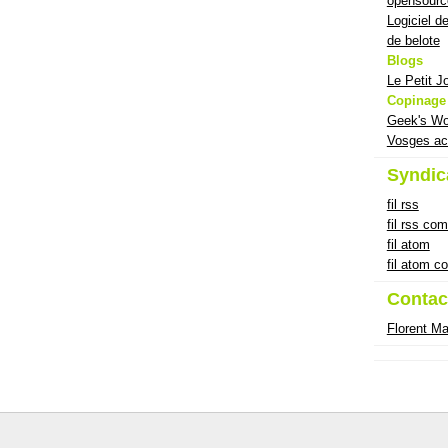
opensourc
Logiciel d
de belote
Blogs
Le Petit J
Copinage
Geek's Wo
Vosges ac
Syndic
fil rss
fil rss co
fil atom
fil atom 
Contac
Florent M