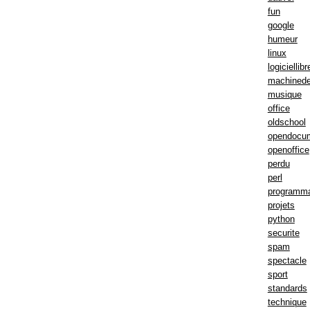
fun
google
humeur
linux
logiciellibr
machinede
musique
office
oldschool
opendocu
openoffice
perdu
perl
programma
projets
python
securite
spam
spectacle
sport
standards
technique