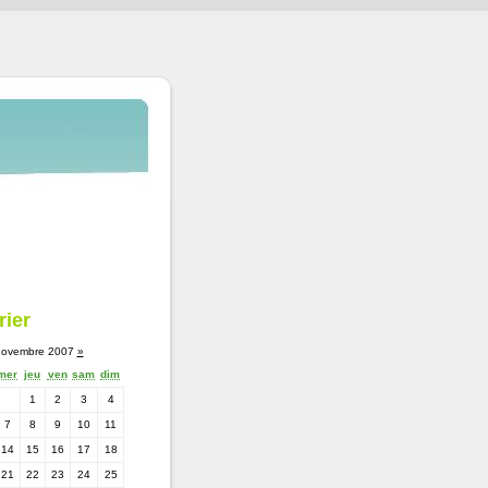
rier
ovembre 2007
»
mer
jeu
ven
sam
dim
1
2
3
4
7
8
9
10
11
14
15
16
17
18
21
22
23
24
25