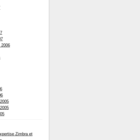
7
07
07
 2006
6
06
06
 2005
 2005
005
pertise Zimbra et