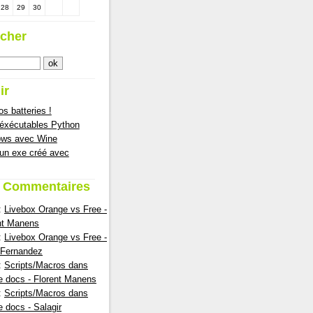
28
29
30
cher
ir
s batteries !
 éxécutables Python
ows avec Wine
 un exe créé avec
s Commentaires
:
Livebox Orange vs Free -
nt Manens
:
Livebox Orange vs Free -
nFernandez
:
Scripts/Macros dans
e docs - Florent Manens
:
Scripts/Macros dans
e docs - Salagir