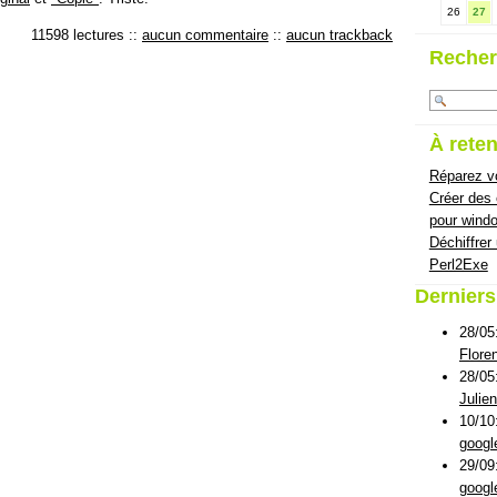
26
27
11598 lectures
::
aucun commentaire
::
aucun trackback
Recher
À reten
Réparez vo
Créer des
pour wind
Déchiffrer
Perl2Exe
Dernier
28/05
Flore
28/05
Julie
10/10
googl
29/09
googl