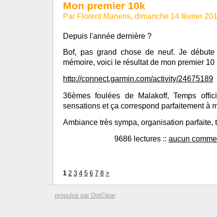
Mon premier 10k
Par Florent Manens, dimanche 14 février 20
Depuis l'année dernière ?
Bof, pas grand chose de neuf. Je débute 
mémoire, voici le résultat de mon premier 10 
http://connect.garmin.com/activity/24675189
36èmes foulées de Malakoff, Temps offic
sensations et ça correspond parfaitement à m
Ambiance très sympa, organisation parfaite, tem
9686 lectures
::
aucun commen
1
2
3
4
5
6
7
8
>
propulsé par DotClear