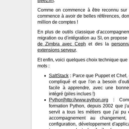
BeeZim
.
Comme on commence à être reconnu sur l
commence à avoir de belles références, don
million de comptes !
En plus de outils classique d'accompagne
migration ou d'intégration au SI, on propos
de Zimbra avec Ceph
et des la
personna
extensions serveur
.
Et enfin, voici quelques choix technique que
mots :
SaltStack
: Parce que Puppet et Chef, q
compliqué et que l'on a besoin d'outi
facile à apprendre, avec une bonne
intégré (piles inclues !)
Python[http://www.python.org
: Comme
formation Python, depuis 2002 que j'ut
servit a tous les métiers que j'ai pu 
accompagnement au changement, s
configuration, développement d'applica