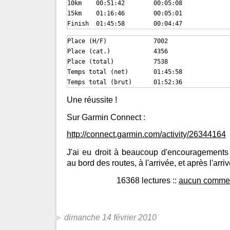
10km	00:51:42	00:05:08

15km	01:16:46	00:05:01

Finish	01:45:58	00:04:47
Place (H/F)		7002

Place (cat.)		4356

Place (total)		7538

Temps total (net)	01:45:58

Temps total (brut)	01:52:36
Une réussite !
Sur Garmin Connect :
http://connect.garmin.com/activity/26344164
J'ai eu droit à beaucoup d'encouragements 
au bord des routes, à l'arrivée, et après l'arri
16368 lectures
::
aucun commen
dimanche 14 février 2010