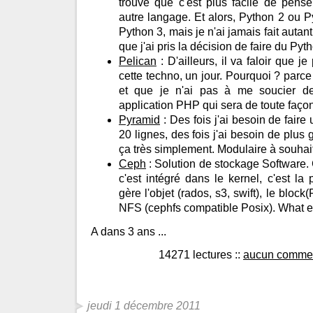
trouve que c'est plus facile de pens
autre langage. Et alors, Python 2 ou P
Python 3, mais je n'ai jamais fait auta
que j'ai pris la décision de faire du Pyth
Pelican
: D'ailleurs, il va faloir que j
cette techno, un jour. Pourquoi ? parce
et que je n'ai pas à me soucier d
application PHP qui sera de toute façon
Pyramid
: Des fois j'ai besoin de faire
20 lignes, des fois j'ai besoin de plu
ça très simplement. Modulaire à souhait
Ceph
: Solution de stockage Software. 
c'est intégré dans le kernel, c'est la
gère l'objet (rados, s3, swift), le bloc
NFS (cephfs compatible Posix). What e
A dans 3 ans ...
14271 lectures
::
aucun commen
jeudi 1 décembre 2011