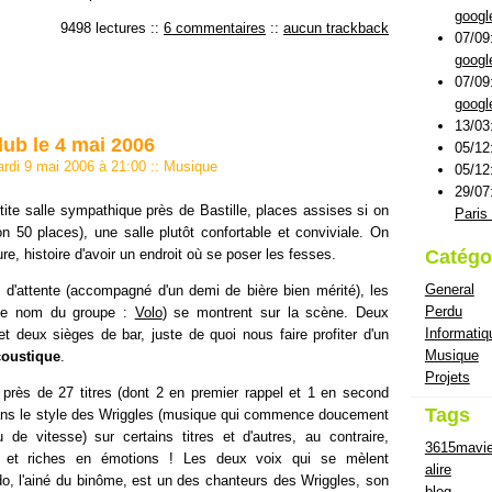
googl
9498 lectures
::
6 commentaires
::
aucun trackback
07/09
googl
07/09
googl
13/03
lub le 4 mai 2006
05/12
ardi 9 mai 2006 à 21:00
::
Musique
05/12
29/07
tite salle sympathique près de Bastille, places assises si on
Paris 
on 50 places), une salle plutôt confortable et conviviale. On
e, histoire d'avoir un endroit où se poser les fesses.
Catégo
General
d'attente (accompagné d'un demi de bière bien mérité), les
Perdu
u le nom du groupe :
Volo
) se montrent sur la scène. Deux
Informatiq
t deux sièges de bar, juste de quoi nous faire profiter d'un
Musique
coustique
.
Projets
près de 27 titres (dont 2 en premier rappel et 1 en second
Tags
dans le style des Wriggles (musique qui commence doucement
de vitesse) sur certains titres et d'autres, au contraire,
3615mavi
 et riches en émotions ! Les deux voix qui se mèlent
alire
, l'ainé du binôme, est un des chanteurs des Wriggles, son
blog