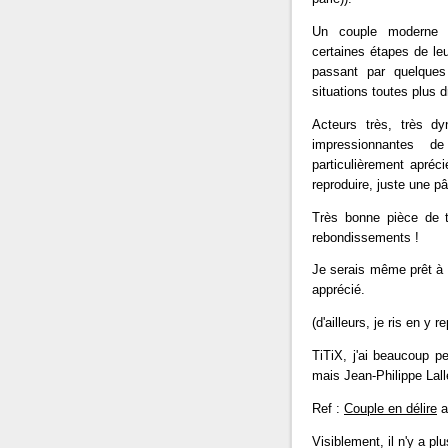
Un couple moderne (J
certaines étapes de leu
passant par quelques
situations toutes plus d
Acteurs très, très dy
impressionnantes 
particulièrement apréc
reproduire, juste une pâ
Très bonne pièce de t
rebondissements !
Je serais même prêt à al
apprécié.
(d'ailleurs, je ris en y 
TiTiX, j'ai beaucoup p
mais Jean-Philippe Lall
Ref :
Couple en délire
a
Visiblement, il n'y a pl