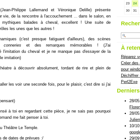
23
24
ean-Philippe Lallemand et Véronique Delille) présente
30
31
r vie, de la rencontre à l'accouchement ... dans le salon, en
 mythiques balades à cheval, excellent ! Une suite de
Recher
rôles les unes que les autres !
namiques (c'est presque fatiguant d'ailleurs), des scènes
de
conneries
et des remarques mémorables ! (J'ai
À reten
ié l'imitation du cheval et je ne manque pas d'essayer de la
Réparez vo
le imitation)
Créer des
héatre à découvrir absolument, tordant de rire et plein de
pour wind
Déchiffrer
Perl2Exe
ler les voir une seconde fois, pour le plaisir, c'est dire si j'ai
Dernier
28/05
repensant)
Flore
ensé à toi en regardant cette pièce, je ne sais pas pourquoi
28/05
emand me fait penser à toi.
Julie
10/10
u Théâtre Le Temple.
googl
us de dates de prévues :/
29/09