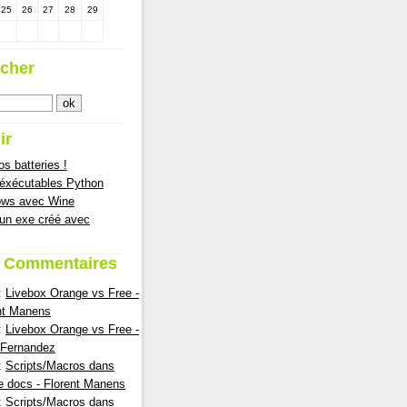
25
26
27
28
29
cher
ir
s batteries !
 éxécutables Python
ows avec Wine
 un exe créé avec
s Commentaires
:
Livebox Orange vs Free -
nt Manens
:
Livebox Orange vs Free -
nFernandez
:
Scripts/Macros dans
e docs - Florent Manens
:
Scripts/Macros dans