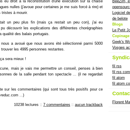
BeeZim, ex
eu droit à la reconstitution d'une exécution sur la chaise
opensourc
gues nulles (j'avoue pour certaines je me suis forcé à rire) et
Logiciel d
tristes à mourir.
de belote
tait un peu plus fin (mais ça restait un peu con), j'ai eu
Blogs
 pu découvrir les explications des différentes chorégraphies
Le Petit J
a qualité des balais portugais.
Copinage
Geek's Wo
en nous a avoué que nous avons été sélectionné parmi 5000
Vosges ac
it trouver les 4995 personnes restantes.
Syndic
 ça sera mieux !
fil rss
cune, mais je vais me permettre un conseil, penses à bien
fil rss co
sonnes de la salle pendant ton spectacle ... (il ne regardait
fil atom
fil atom 
ute sur les commentaires (qui sont tous très positifs pour ce
Contac
t-reduc.com ...)
Florent M
10238 lectures
::
7 commentaires
::
aucun trackback