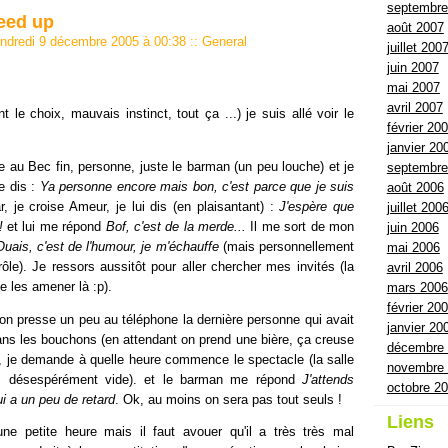
septembre
eed up
août 2007
endredi 9 décembre 2005 à 00:38
::
General
juillet 200
juin 2007
mai 2007
avril 2007
t le choix, mauvais instinct, tout ça ...) je suis allé voir le
février 20
janvier 20
 au Bec fin, personne, juste le barman (un peu louche) et je
septembre
e dis :
Ya personne encore mais bon, c'est parce que je suis
août 2006
r, je croise Ameur, je lui dis (en plaisantant) :
J'espère que
juillet 200
!
et lui me répond
Bof, c'est de la merde...
Il me sort de mon
juin 2006
Ouais, c'est de l'humour, je m'échauffe
(mais personnellement
mai 2006
rôle). Je ressors aussitôt pour aller chercher mes invités (la
avril 2006
e les amener là :p).
mars 2006
février 20
on presse un peu au téléphone la dernière personne qui avait
janvier 20
ans les bouchons (en attendant on prend une bière, ça creuse
décembre
5, je demande à quelle heure commence le spectacle (la salle
novembre
... désespérément vide). et le barman me répond
J'attends
octobre 2
i a un peu de retard
. Ok, au moins on sera pas tout seuls !
Liens
ne petite heure mais il faut avouer qu'il a très très mal