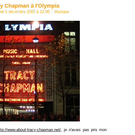
cy Chapman à l'Olympia
undi 5 décembre 2005 à 22:00
::
Musique
ttp://www.about-tracy-chapman.net/
, je n'avais pas pris mon