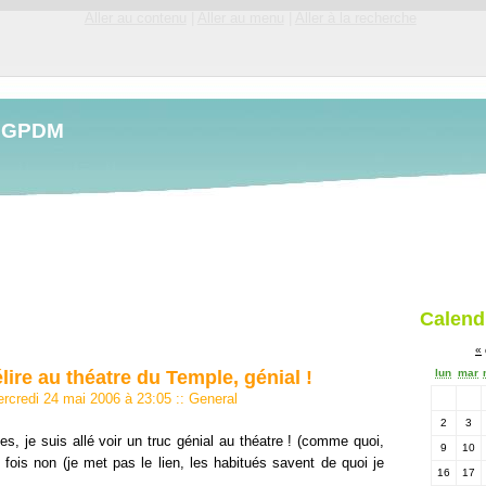
Aller au contenu
|
Aller au menu
|
Aller à la recherche
LGPDM
Calend
«
ire au théatre du Temple, génial !
lun
mar
ercredi 24 mai 2006 à 23:05
::
General
2
3
es, je suis allé voir un truc génial au théatre ! (comme quoi,
9
10
 fois non (je met pas le lien, les habitués savent de quoi je
16
17