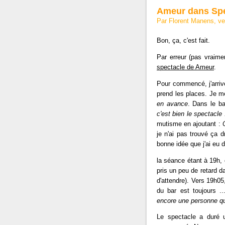
Ameur dans Sp
Par Florent Manens, v
Bon, ça, c'est fait.
Par erreur (pas vraimen
spectacle de Ameur
.
Pour commencé, j'arrive
prend les places. Je m
en avance
. Dans le ba
c'est bien le spectacle 
mutisme en ajoutant :
je n'ai pas trouvé ça d
bonne idée que j'ai eu d
la séance étant à 19h, 
pris un peu de retard d
d'attendre). Vers 19h0
du bar est toujours 
encore une personne qu
Le spectacle a duré u