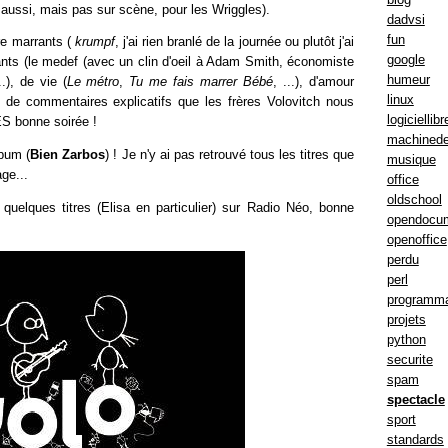
lui aussi, mais pas sur scène, pour les Wriggles).
dadvsi
fun
tre marrants (
krumpf
, j'ai rien branlé de la journée ou plutôt j'ai
google
isants (le medef (avec un clin d'oeil à Adam Smith, économiste
humeur
..), de vie (
Le métro
,
Tu me fais marrer Bébé
, ...), d'amour
linux
et de commentaires explicatifs que les frères Volovitch nous
logiciellibr
ES bonne soirée !
machinede
lbum (
Bien Zarbos
) ! Je n'y ai pas retrouvé tous les titres que
musique
ge...
office
oldschool
uelques titres (Elisa en particulier) sur Radio Néo, bonne
opendocu
openoffice
perdu
perl
programma
projets
python
securite
spam
spectacle
sport
standards