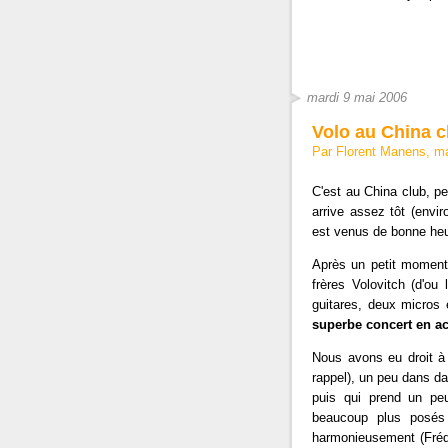
mardi 9 mai 2006
Volo au China c
Par Florent Manens, m
C'est au China club, pe
arrive assez tôt (envir
est venus de bonne heur
Après un petit moment 
frères Volovitch (d'o
guitares, deux micros e
superbe concert en a
Nous avons eu droit à 
rappel), un peu dans 
puis qui prend un peu 
beaucoup plus posés
harmonieusement (Frédo