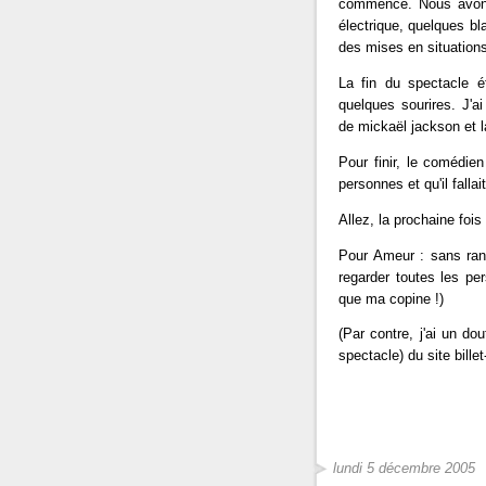
commencé. Nous avons 
électrique, quelques bla
des mises en situations 
La fin du spectacle é
quelques sourires. J'ai
de mickaël jackson et l
Pour finir, le comédi
personnes et qu'il falla
Allez, la prochaine fois
Pour Ameur : sans ran
regarder toutes les per
que ma copine !)
(Par contre, j'ai un do
spectacle) du site bille
lundi 5 décembre 2005