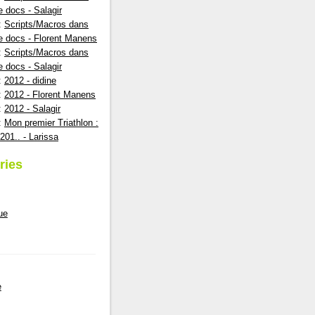
e docs - Salagir
:
Scripts/Macros dans
e docs - Florent Manens
:
Scripts/Macros dans
e docs - Salagir
:
2012 - didine
:
2012 - Florent Manens
:
2012 - Salagir
:
Mon premier Triathlon :
201.. - Larissa
ries
ue
e