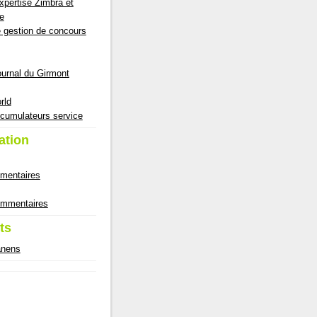
pertise Zimbra et
e
e gestion de concours
ournal du Girmont
rld
cumulateurs service
ation
mmentaires
commentaires
ts
anens