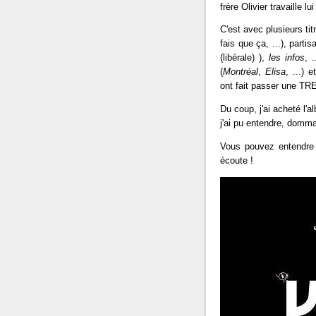
frère Olivier travaille 
C'est avec plusieurs ti
fais que ça, ...), part
(libérale) ),
les infos
, .
(
Montréal
,
Elisa
, ...) 
ont fait passer une TR
Du coup, j'ai acheté l'a
j'ai pu entendre, domma
Vous pouvez entendre q
écoute !