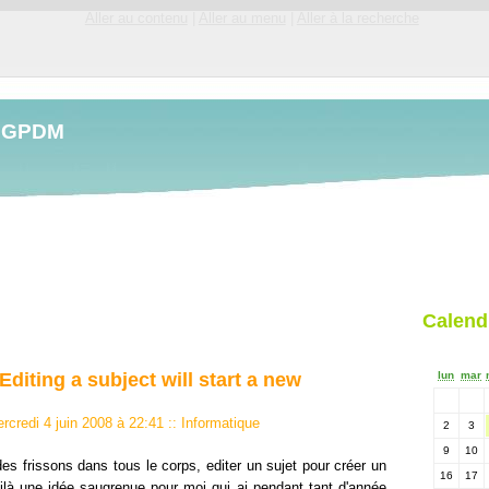
Aller au contenu
|
Aller au menu
|
Aller à la recherche
LGPDM
Calend
Editing a subject will start a new
lun
mar
rcredi 4 juin 2008 à 22:41
::
Informatique
2
3
9
10
des frissons dans tous le corps, editer un sujet pour créer un
16
17
ilà une idée saugrenue pour moi qui ai pendant tant d'année