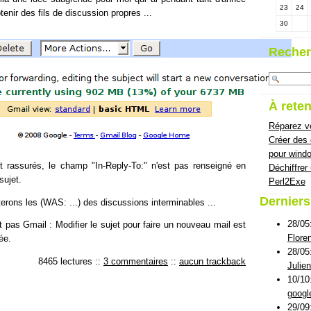
23
24
tenir des fils de discussion propres ...
30
Recher
À reten
Réparez vo
Créer des
pour wind
t rassurés, le champ "In-Reply-To:" n'est pas renseigné en
Déchiffrer
sujet.
Perl2Exe
Dernier
terons les (WAS: ...) des discussions interminables ...
28/05
nt pas Gmail : Modifier le sujet pour faire un nouveau mail est
Flore
ée.
28/05
8465 lectures
::
3 commentaires
::
aucun trackback
Julie
10/10
googl
29/09