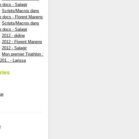
e docs - Salagir
:
Scripts/Macros dans
e docs - Florent Manens
:
Scripts/Macros dans
e docs - Salagir
:
2012 - didine
:
2012 - Florent Manens
:
2012 - Salagir
:
Mon premier Triathlon :
201.. - Larissa
ries
ue
e