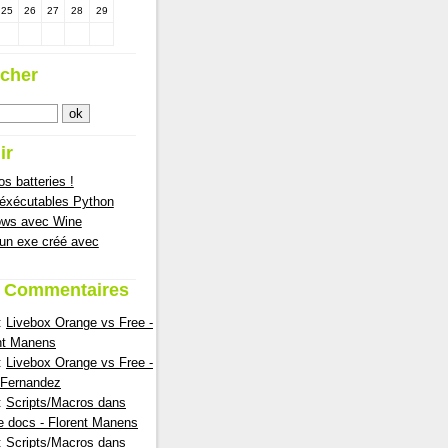
25
26
27
28
29
cher
ir
s batteries !
 éxécutables Python
ows avec Wine
 un exe créé avec
s Commentaires
:
Livebox Orange vs Free -
nt Manens
:
Livebox Orange vs Free -
nFernandez
:
Scripts/Macros dans
e docs - Florent Manens
:
Scripts/Macros dans