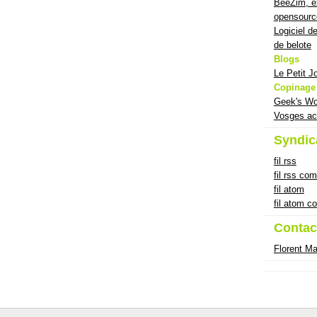
BeeZim, ex
opensourc
Logiciel d
de belote
Blogs
Le Petit J
Copinage
Geek's Wo
Vosges ac
Syndic
fil rss
fil rss co
fil atom
fil atom 
Contac
Florent M