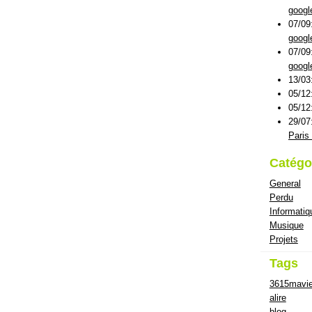
googl
07/09
googl
07/09
googl
13/03
05/12
05/12
29/07
Paris 
Catégo
General
Perdu
Informatiq
Musique
Projets
Tags
3615mavi
alire
blog