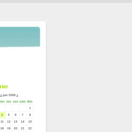
rier
«
juin 2008
»
mer
jeu
ven
sam
dim
1
4
5
6
7
8
11
12
13
14
15
18
19
20
21
22