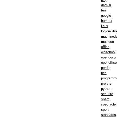
dadvsi
fun
google
humeur
linux
logiciellibr
machinede
musique
office
oldschool
opendocu
openoffice
perdu
perl
programma
projets
python
securite
spam
spectacle
sport
standards