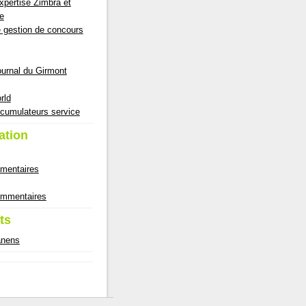
pertise Zimbra et
e
e gestion de concours
ournal du Girmont
rld
cumulateurs service
ation
mmentaires
commentaires
ts
anens