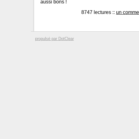
aussi bons !
8747 lectures
::
un commen
propulsé par DotClear