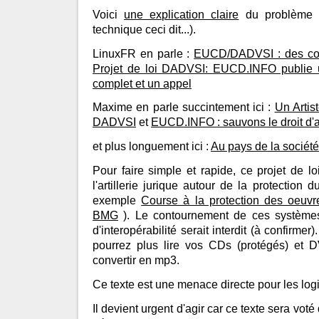
Voici
une explication claire
du problème (
technique ceci dit...).
LinuxFR en parle :
EUCD/DADVSI : des cont
Projet de loi DADVSI: EUCD.INFO publie u
complet et un appel
Maxime en parle succintement ici :
Un Artist
DADVSI
et
EUCD.INFO : sauvons le droit d'a
et plus longuement ici :
Au pays de la société
Pour faire simple et rapide, ce projet de lo
l'artillerie jurique autour de la protection d
exemple
Course à la protection des oeuv
BMG
). Le contournement de ces systèmes
d'interopérabilité serait interdit (à confirmer)
pourrez plus lire vos CDs (protégés) et 
convertir en mp3.
Ce texte est une menace directe pour les logic
Il devient urgent d'agir car ce texte sera vot