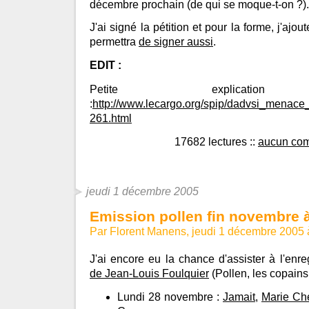
décembre prochain (de qui se moque-t-on ?).
J'ai signé la pétition et pour la forme, j'ajo
permettra
de signer aussi
.
EDIT :
Petite explication s
:
http://www.lecargo.org/spip/dadvsi_menace_
261.html
17682 lectures
::
aucun co
jeudi 1 décembre 2005
Emission pollen fin novembre 
Par Florent Manens, jeudi 1 décembre 2005
J'ai encore eu la chance d'assister à l'enre
de Jean-Louis Foulquier
(Pollen, les copains
Lundi 28 novembre :
Jamait
,
Marie Che