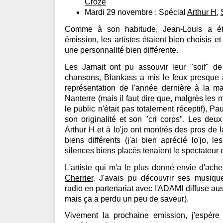
Croze
Mardi 29 novembre : Spécial
Arthur H
,
Comme à son habitude, Jean-Louis a ét
émission, les artistes étaient bien choisis et
une personnalité bien différente.
Les Jamait ont pu assouvir leur "soif" d
chansons, Blankass a mis le feux presque a
représentation de l'année dernière à la 
Nanterre (mais il faut dire que, malgrès les 
le public n'était pas totalement réceptif), Pa
son originalité et son "cri corps". Les de
Arthur H et à lo'jo ont montrés des pros de 
biens différents (j'ai bien aprécié lo'jo, l
silences biens placés tenaient le spectateur 
L'artiste qui m'a le plus donné envie d'ach
Cherrier
. J'avais pu découvrir ses musiq
radio en partenariat avec l'ADAMI diffuse au
mais ça a perdu un peu de saveur).
Vivement la prochaine emission, j'espère 