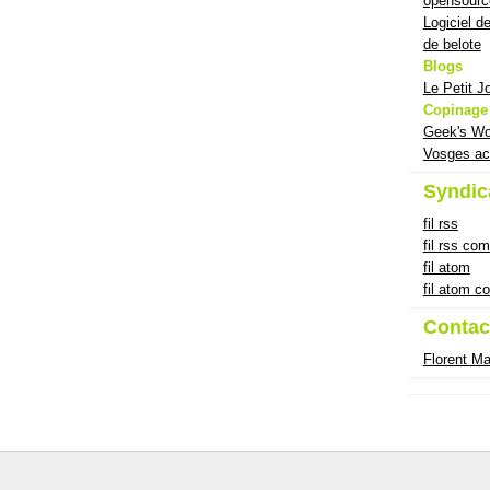
opensourc
Logiciel d
de belote
Blogs
Le Petit J
Copinage
Geek's Wo
Vosges ac
Syndic
fil rss
fil rss co
fil atom
fil atom 
Contac
Florent M