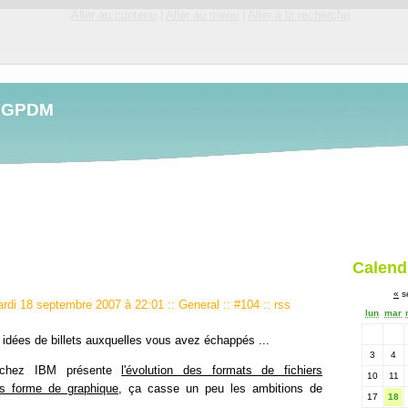
Aller au contenu
|
Aller au menu
|
Aller à la recherche
LGPDM
Calend
«
s
ardi 18 septembre 2007 à 22:01
::
General
::
#104
::
rss
lun
mar
 idées de billets auxquelles vous avez échappés ...
3
4
chez IBM présente
l'évolution des formats de fichiers
10
11
us forme de graphique
, ça casse un peu les ambitions de
17
18