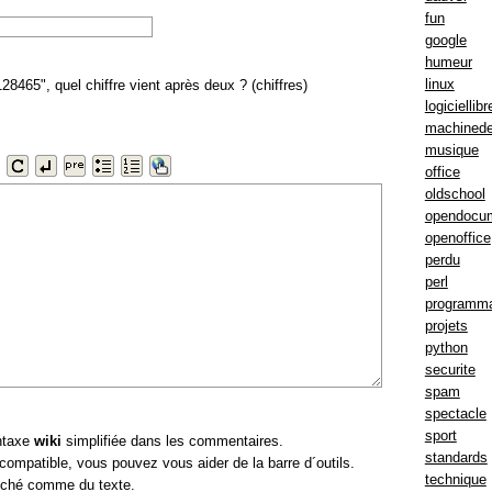
fun
google
humeur
:
linux
8465", quel chiffre vient après deux ? (chiffres)
logiciellibr
machinede
musique
office
oldschool
opendocu
openoffice
perdu
perl
programma
projets
python
securite
spam
spectacle
sport
ntaxe
wiki
simplifiée dans les commentaires.
standards
 compatible, vous pouvez vous aider de la barre d´outils.
technique
iché comme du texte.