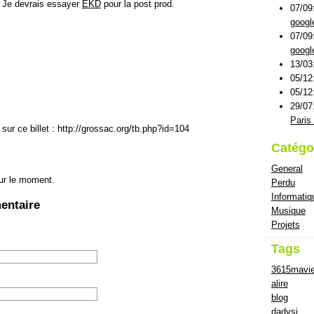
 Je devrais essayer
EKD
pour la post prod.
07/09
googl
07/09
googl
13/03
05/12
05/12
29/07
Paris 
sur ce billet : http://grossac.org/tb.php?id=104
Catégo
General
ur le moment.
Perdu
Informatiq
entaire
Musique
Projets
Tags
3615mavi
alire
blog
dadvsi