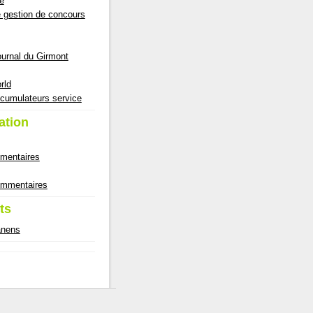
e
e gestion de concours
ournal du Girmont
rld
cumulateurs service
ation
mmentaires
commentaires
ts
anens