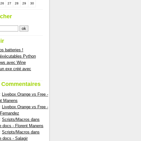
26
27
28
29
30
cher
ir
s batteries !
 éxécutables Python
ows avec Wine
 un exe créé avec
s Commentaires
:
Livebox Orange vs Free -
nt Manens
:
Livebox Orange vs Free -
nFernandez
:
Scripts/Macros dans
e docs - Florent Manens
:
Scripts/Macros dans
e docs - Salagir