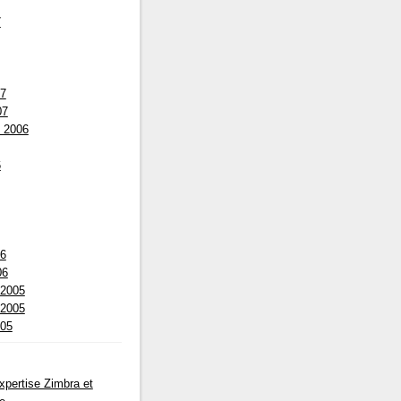
7
07
07
 2006
6
06
06
 2005
 2005
005
pertise Zimbra et