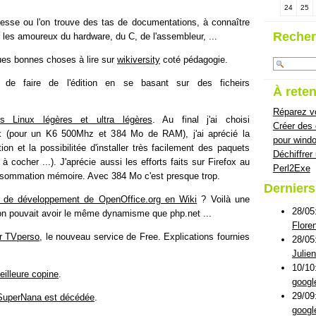
24
25
resse ou l'on trouve des tas de documentations, à connaître
Recher
les amoureux du hardware, du C, de l'assembleur, ...
es bonnes choses à lire sur
wikiversity
coté pédagogie.
de faire de l'édition en se basant sur des ficheirs
À reten
Réparez vo
ions Linux légères et ultra légères
. Au final j'ai choisi
Créer des
 (pour un K6 500Mhz et 384 Mo de RAM), j'ai aprécié la
pour wind
lation et la possibilitée d'installer très facilement des paquets
Déchiffrer
à cocher ...). J'aprécie aussi les efforts faits sur Firefox au
Perl2Exe
nsommation mémoire. Avec 384 Mo c'est presque trop.
Dernier
e de développement de OpenOffice.org en Wiki
? Voilà une
28/05
on pouvait avoir le même dynamisme que php.net ...
Flore
r TVperso
, le nouveau service de Free. Explications fournies
28/05
Julie
10/10
eilleure copine
.
googl
29/09
SuperNana est décédée
.
googl