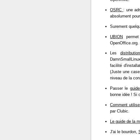
OSRC
: une ad
absolument pour 
Surement quelqu
UBION
permet 
OpenOffice.org.
Les
distribut
DamnSmallLinux
facilité d'instal
(Juste une case 
niveau de la co
Passer le
guid
bonne idée ! Si 
Comment utilise
par Clubic.
Le guide de la m
J'ai le bourdon,