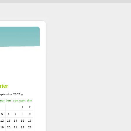
rier
eptembre 2007
»
mer
jeu
ven
sam
dim
1
2
5
6
7
8
9
12
13
14
15
16
19
20
21
22
23