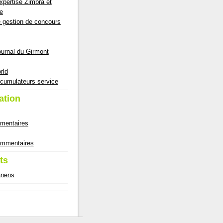
pertise Zimbra et
e
e gestion de concours
ournal du Girmont
rld
cumulateurs service
ation
mmentaires
commentaires
ts
anens