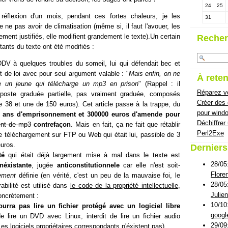
24
25
réflexion d'un mois, pendant ces fortes chaleurs, je les
31
ne pas avoir de climatisation (même si, il faut l'avouer, les
ement justifiés, elle modifient grandement le texte).Un certain
Recher
ants du texte ont été modifiés :
DV à quelques troubles du someil, lui qui défendait bec et
t de loi avec pour seul argument valable : "
Mais enfin, on ne
À reten
e un jeune qui télécharge un mp3 en prison
" (Rappel : il
Réparez vo
iposte graduée partielle, pas vraiment graduée, composés
Créer des
 38 et une de 150 euros). Cet article passe à la trappe, du
pour wind
 ans d'emprisonnement et 300000 euros d'amende pour
Déchiffrer
ent de mp3
contrefaçon
. Mais en fait, ça ne fait que rétablir
Perl2Exe
 le téléchargement sur FTP ou Web qui était lui, passible de 3
uros.
Dernier
té
qui était déjà largement mise à mal dans le texte est
28/05
inéxistante
, jugée
anticonstitutionnele
car elle n'est soit-
Flore
rement
définie (en vérité, c'est un peu de la mauvaise foi, le
28/05
rabilité est utilisé dans
le code de la propriété intellectuelle,
Julie
oncrètement :
10/10
urra pas lire un fichier protégé avec un logiciel libre
googl
 de lire un DVD avec Linux, interdit de lire un fichier audio
29/09
Les logiciels propriétaires correspondants n'éxistent pas).