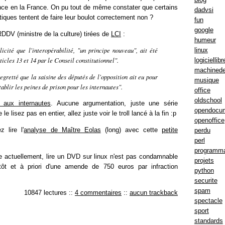
nce en la France. On pu tout de même constater que certains
dadvsi
ques tentent de faire leur boulot correctement non ?
fun
google
DDV (ministre de la culture) tirées de
LCI
:
humeur
élicité que l'interopérabilité, "un principe nouveau", ait été
linux
ticles 13 et 14 par le Conseil constitutionnel".
logiciellibr
machinede
regretté que la saisine des députés de l'opposition ait eu pour
musique
ablir les peines de prison pour les internautes".
office
oldschool
aux internautes
. Aucune argumentation, juste une série
opendocu
 le lisez pas en entier, allez juste voir le troll lancé à la fin :p
openoffice
 lire l'
analyse de Maître Eolas
(long) avec cette
petite
perdu
perl
programma
ue actuellement, lire un DVD sur linux n'est pas condamnable
projets
ôt et à priori d'une amende de 750 euros par infraction
python
securite
spam
10847 lectures
::
4 commentaires
::
aucun trackback
spectacle
sport
standards