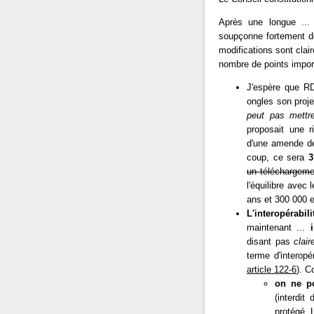
Après une longue ... 
soupçonne fortement de 
modifications sont clair
nombre de points import
J'espère que RD
ongles son proje
peut pas mettr
proposait une r
d'une amende de
coup, ce sera
3
un téléchargem
l'équilibre avec
ans et 300 000 e
L'interopérabili
maintenant ...
disant pas
clai
terme d'interopé
article 122-6
). C
on ne po
(interdit
protégé. 