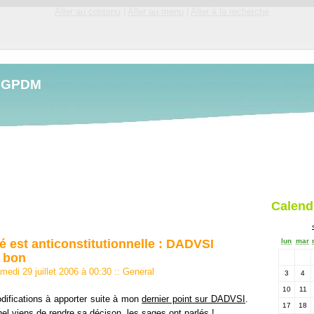
Aller au contenu
|
Aller au menu
|
Aller à la recherche
LGPDM
Calend
té est anticonstitutionnelle : DADVSI
lun
mar
e bon
medi 29 juillet 2006 à 00:30
::
General
3
4
10
11
difications à apporter suite à mon
dernier point sur DADVSI
.
17
18
nel viens de rendre sa décison, les sages ont parlés !