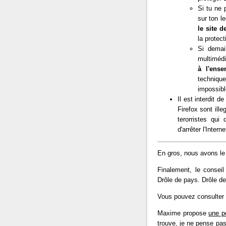
Si tu ne 
sur ton l
le site 
la protec
Si demai
multimédi
à l'ens
techniqu
impossibl
Il est interdit de
Firefox sont ill
terorristes qui
d'arrêter l'Inte
En gros, nous avons le
Finalement, le conseil
Drôle de pays. Drôle d
Vous pouvez consulter l
Maxime propose
une pé
trouve, je ne pense pas