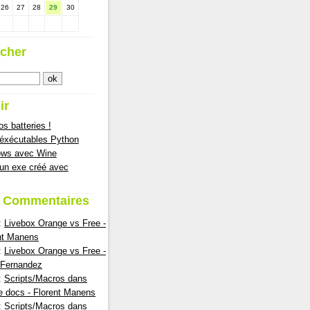
26
27
28
29
30
cher
ir
s batteries !
 éxécutables Python
ows avec Wine
 un exe créé avec
s Commentaires
:
Livebox Orange vs Free -
nt Manens
:
Livebox Orange vs Free -
nFernandez
:
Scripts/Macros dans
e docs - Florent Manens
:
Scripts/Macros dans