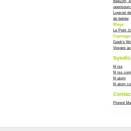
BeeZim, ex
opensourc
Logiciel d
de belote
Blogs
Le Petit J
Copinage
Geek's Wo
Vosges ac
Syndic
fil rss
fil rss co
fil atom
fil atom 
Contac
Florent M