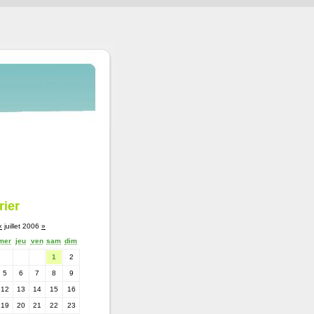
rier
«
juillet 2006
»
mer
jeu
ven
sam
dim
1
2
5
6
7
8
9
12
13
14
15
16
19
20
21
22
23