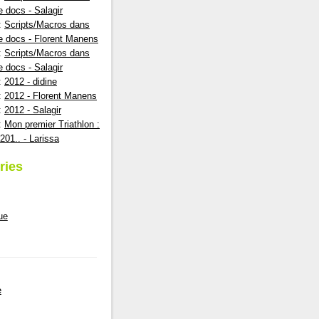
e docs - Salagir
:
Scripts/Macros dans
e docs - Florent Manens
:
Scripts/Macros dans
e docs - Salagir
:
2012 - didine
:
2012 - Florent Manens
:
2012 - Salagir
:
Mon premier Triathlon :
201.. - Larissa
ries
ue
e