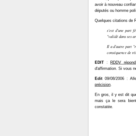
avoir à nouveau confia
députés ou homme politi
Quelques citations de R
s'est d'une part f
"validé dans ses ar
Il a d'autre part "
conséquence de rét
EDIT
:
RDDV répond 
d'affirmation. Si vous ne
Edit
09/08/2006 : Allez
précision
.
En gros, il y est dit q
mais ça le sera bient
constatée.