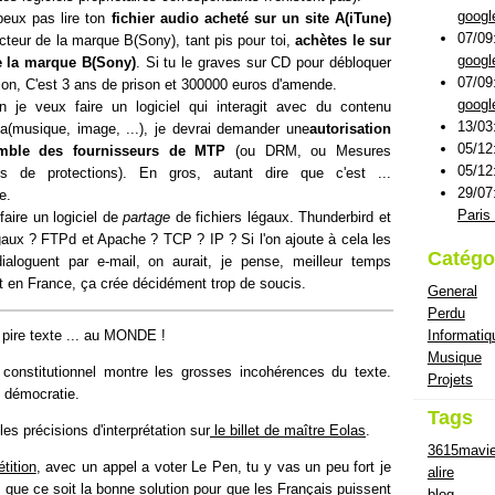
googl
peux pas lire ton
fichier audio acheté sur un site A(iTune)
07/09
ecteur de la marque B(Sony), tant pis pour toi,
achètes le sur
googl
de la marque B(Sony)
. Si tu le graves sur CD pour débloquer
07/09
tion, C'est 3 ans de prison et 300000 euros d'amende.
googl
n je veux faire un logiciel qui interagit avec du contenu
13/03
a(musique, image, ...), je devrai demander une
autorisation
05/12
emble des fournisseurs de MTP
(ou DRM, ou Mesures
05/12
es de protections). En gros, autant dire que c'est ...
29/07
e.
Paris 
 faire un logiciel de
partage
de fichiers légaux. Thunderbird et
egaux ? FTPd et Apache ? TCP ? IP ? Si l'on ajoute à cela les
Catégo
 dialoguent par e-mail, on aurait, je pense, meilleur temps
rnet en France, ça crée décidément trop de soucis.
General
Perdu
Informatiq
 pire texte ... au MONDE !
Musique
 constitutionnel montre les grosses incohérences du texte.
Projets
e démocratie.
Tags
es précisions d'interprétation sur
le billet de maître Eolas
.
3615mavi
tition
, avec un appel a voter Le Pen, tu y vas un peu fort je
alire
 que ce soit la bonne solution pour que les Français puissent
blog