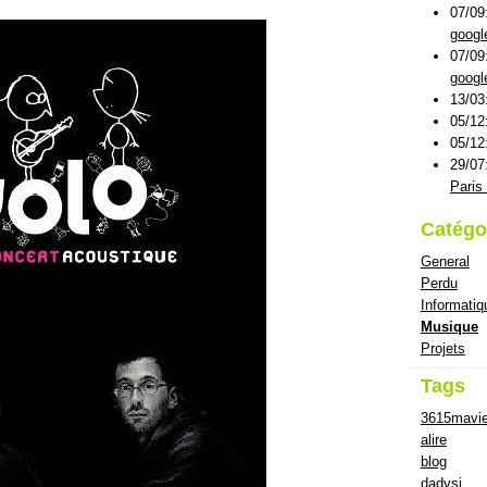
07/09
googl
07/09
googl
13/03
05/12
05/12
29/07
Paris 
Catégo
General
Perdu
Informatiq
Musique
Projets
Tags
3615mavi
alire
blog
dadvsi