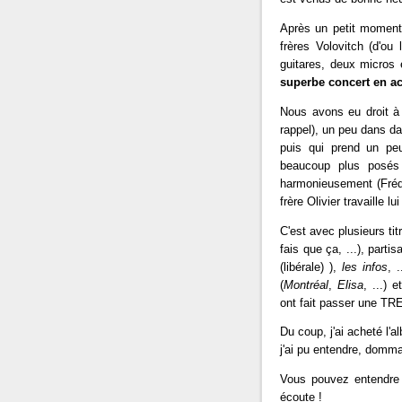
Après un petit moment 
frères Volovitch (d'o
guitares, deux micros e
superbe concert en a
Nous avons eu droit à 
rappel), un peu dans 
puis qui prend un peu 
beaucoup plus posés
harmonieusement (Frédo
frère Olivier travaille 
C'est avec plusieurs ti
fais que ça, ...), part
(libérale) ),
les infos
, .
(
Montréal
,
Elisa
, ...) 
ont fait passer une TR
Du coup, j'ai acheté l'a
j'ai pu entendre, domma
Vous pouvez entendre q
écoute !