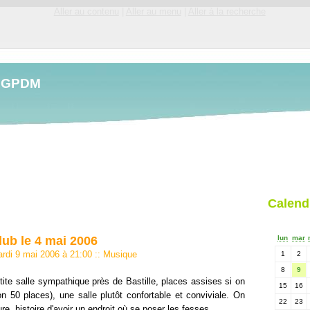
Aller au contenu
|
Aller au menu
|
Aller à la recherche
LGPDM
Calend
lub le 4 mai 2006
lun
mar
ardi 9 mai 2006 à 21:00
::
Musique
1
2
8
9
tite salle sympathique près de Bastille, places assises si on
15
16
on 50 places), une salle plutôt confortable et conviviale. On
22
23
e, histoire d'avoir un endroit où se poser les fesses.