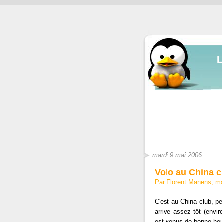
mardi 9 mai 2006
Volo au China c
Par Florent Manens, m
C'est au China club, pe
arrive assez tôt (envir
est venus de bonne heur