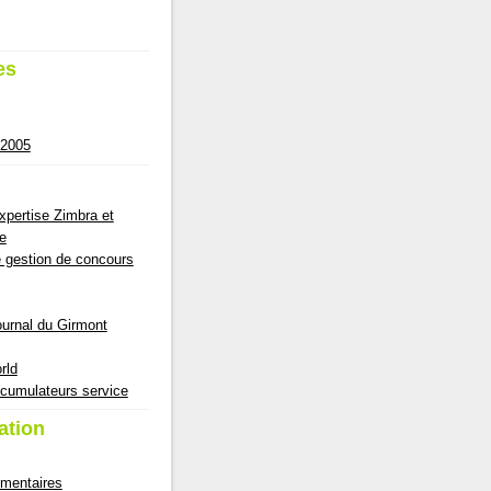
es
 2005
pertise Zimbra et
e
e gestion de concours
ournal du Girmont
rld
cumulateurs service
ation
mmentaires