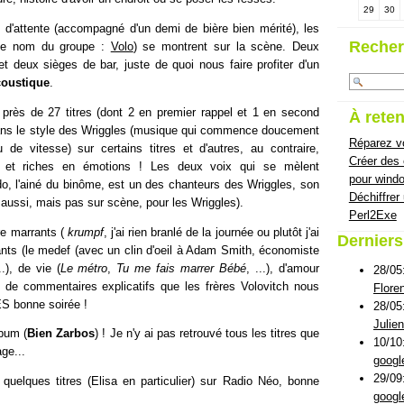
29
30
d'attente (accompagné d'un demi de bière bien mérité), les
Recher
u le nom du groupe :
Volo
) se montrent sur la scène. Deux
t deux sièges de bar, juste de quoi nous faire profiter d'un
coustique
.
près de 27 titres (dont 2 en premier rappel et 1 en second
À reten
dans le style des Wriggles (musique qui commence doucement
Réparez vo
de vitesse) sur certains titres et d'autres, au contraire,
Créer des
 et riches en émotions ! Les deux voix qui se mèlent
pour wind
, l'ainé du binôme, est un des chanteurs des Wriggles, son
Déchiffrer
lui aussi, mais pas sur scène, pour les Wriggles).
Perl2Exe
tre marrants (
krumpf
, j'ai rien branlé de la journée ou plutôt j'ai
Dernier
isants (le medef (avec un clin d'oeil à Adam Smith, économiste
..), de vie (
Le métro
,
Tu me fais marrer Bébé
, ...), d'amour
28/05
et de commentaires explicatifs que les frères Volovitch nous
Flore
ES bonne soirée !
28/05
Julie
lbum (
Bien Zarbos
) ! Je n'y ai pas retrouvé tous les titres que
10/10
ge...
googl
29/09
uelques titres (Elisa en particulier) sur Radio Néo, bonne
googl