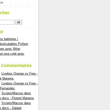
31
cher
ir
s batteries !
 éxécutables Python
ows avec Wine
 un exe créé avec
s Commentaires
:
Livebox Orange vs Free -
nt Manens
:
Livebox Orange vs Free -
nFernandez
:
Scripts/Macros dans
e docs - Florent Manens
:
Scripts/Macros dans
e docs - Salagir