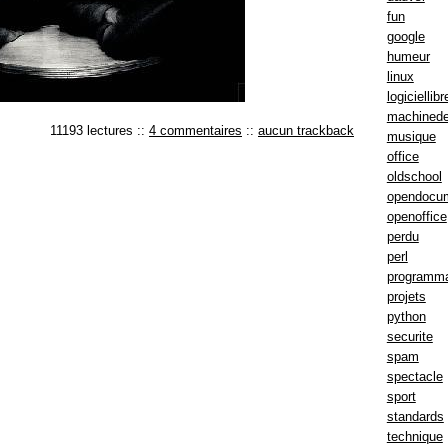
fun
google
humeur
linux
logiciellibr
machinede
11193 lectures
::
4 commentaires
::
aucun trackback
musique
office
oldschool
opendocu
openoffice
perdu
perl
programma
projets
python
securite
spam
spectacle
sport
standards
technique