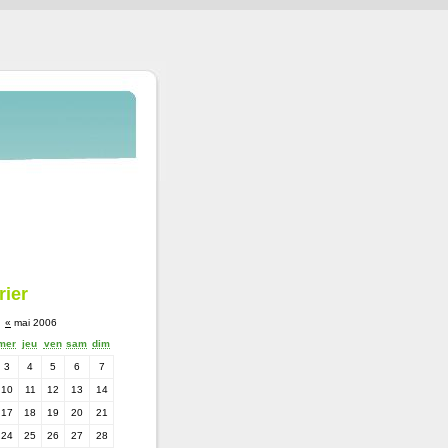
rier
«
mai 2006
mer
jeu
ven
sam
dim
3
4
5
6
7
10
11
12
13
14
17
18
19
20
21
24
25
26
27
28