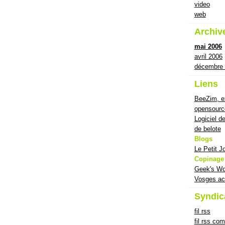
video
web
Archiv
mai 2006
avril 2006
décembre
Liens
BeeZim, ex
opensourc
Logiciel d
de belote
Blogs
Le Petit J
Copinage
Geek's Wo
Vosges ac
Syndic
fil rss
fil rss co