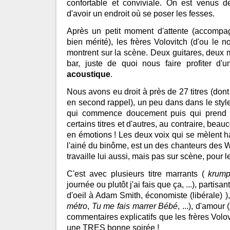
confortable et conviviale. On est venus d
d'avoir un endroit où se poser les fesses.
Après un petit moment d'attente (accompa
bien mérité), les frères Volovitch (d'ou le
montrent sur la scène. Deux guitares, deux 
bar, juste de quoi nous faire profiter d'
acoustique
.
Nous avons eu droit à près de 27 titres (dont
en second rappel), un peu dans dans le sty
qui commence doucement puis qui prend 
certains titres et d'autres, au contraire, bea
en émotions ! Les deux voix qui se mèlent 
l'ainé du binôme, est un des chanteurs des Wr
travaille lui aussi, mais pas sur scène, pour l
C'est avec plusieurs titre marrants (
krump
journée ou plutôt j'ai fais que ça, ...), partisa
d'oeil à Adam Smith, économiste (libérale) )
métro
,
Tu me fais marrer Bébé
, ...), d'amour (
commentaires explicatifs que les frères Volov
une TRES bonne soirée !